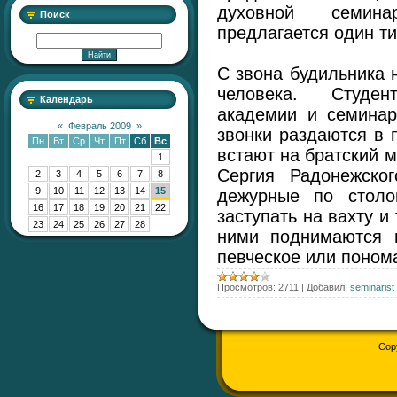
духовной семин
Поиск
предлагается один ти
С звона будильника 
человека. Студе
Календарь
академии и семинар
«
Февраль 2009
»
звонки раздаются в 
Пн
Вт
Ср
Чт
Пт
Сб
Вс
встают на братский 
1
Сергия Радонежско
2
3
4
5
6
7
8
9
10
11
12
13
14
15
дежурные по стол
16
17
18
19
20
21
22
заступать на вахту и
23
24
25
26
27
28
ними поднимаются и
певческое или поном
Просмотров:
2711
|
Добавил:
seminarist
Cop