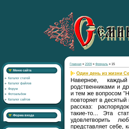
Главная
»
2009
»
Февраль
»
15
Меню сайта
Один день из жизни С
Каталог статей
Наверное, кажды
Каталог файлов
родственниками и др
Форум
и тем же вопросом "Ну
Фотоальбом
повторяет в десятый 
Каталог сайтов
рассказ: распорядо
такие-то... Эта ст
Форма входа
удовлетворить лю
представляет себе, 